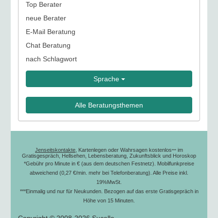
Top Berater
neue Berater
E-Mail Beratung
Chat Beratung
nach Schlagwort
Sprache
Alle Beratungsthemen
Jenseitskontakte
, Kartenlegen oder Wahrsagen kostenlos
im
***
Gratisgespräch, Hellsehen, Lebensberatung, Zukunftsblick und Horoskop
*Gebühr pro Minute in € (aus dem deutschen Festnetz). Mobilfunkpreise
abweichend (0,27 €/min. mehr bei Telefonberatung). Alle Preise inkl.
19%MwSt.
***Einmalig und nur für Neukunden. Bezogen auf das erste Gratisgepräch in
Höhe von 15 Minuten.