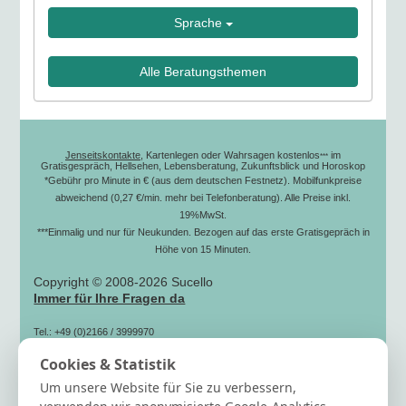
Sprache
Alle Beratungsthemen
Jenseitskontakte
, Kartenlegen oder Wahrsagen kostenlos
im
***
Gratisgespräch, Hellsehen, Lebensberatung, Zukunftsblick und Horoskop
*Gebühr pro Minute in € (aus dem deutschen Festnetz). Mobilfunkpreise
abweichend (0,27 €/min. mehr bei Telefonberatung). Alle Preise inkl.
19%MwSt.
***Einmalig und nur für Neukunden. Bezogen auf das erste Gratisgepräch in
Höhe von 15 Minuten.
Copyright © 2008-2026 Sucello
Immer für Ihre Fragen da
Tel.: +49 (0)2166 / 3999970
(zum Ortstarif)
Cookies & Statistik
Fax: +49 (0)2166 / 3999979
Mail: info[@]sucello.de
Um unsere Website für Sie zu verbessern,
Hilfe