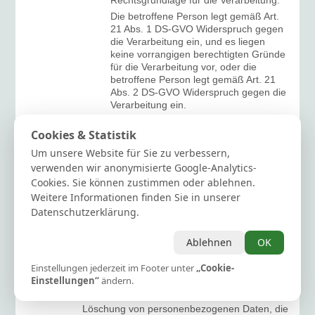
Rechtsgrundlage für die Verarbeitung.
Die betroffene Person legt gemäß Art.
21 Abs. 1 DS-GVO Widerspruch gegen
die Verarbeitung ein, und es liegen
keine vorrangigen berechtigten Gründe
für die Verarbeitung vor, oder die
betroffene Person legt gemäß Art. 21
Abs. 2 DS-GVO Widerspruch gegen die
Verarbeitung ein.
Die personenbezogenen Daten wurden
Cookies & Statistik
unrechtmäßig verarbeitet.
Die Löschung der personenbezogenen
Um unsere Website für Sie zu verbessern,
Daten ist zur Erfüllung einer rechtlichen
verwenden wir anonymisierte Google-Analytics-
Verpflichtung nach dem Unionsrecht
Cookies. Sie können zustimmen oder ablehnen.
oder dem Recht der Mitgliedstaaten
Weitere Informationen finden Sie in unserer
erforderlich, dem der Verantwortliche
Datenschutzerklärung.
unterliegt.
Die personenbezogenen Daten wurden
Ablehnen
OK
in Bezug auf angebotene Dienste der
Informationsgesellschaft gemäß Art. 8
Einstellungen jederzeit im Footer unter
Abs. 1 DS-GVO erhoben.
„Cookie-
Einstellungen“
ändern.
Sofern einer der oben genannten Gründe
zutrifft und eine betroffene Person die
Löschung von personenbezogenen Daten, die