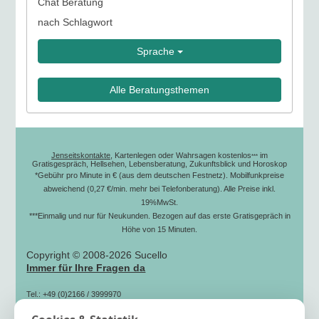
Chat Beratung
nach Schlagwort
Sprache
Alle Beratungsthemen
Jenseitskontakte
, Kartenlegen oder Wahrsagen kostenlos
im
***
Gratisgespräch, Hellsehen, Lebensberatung, Zukunftsblick und Horoskop
*Gebühr pro Minute in € (aus dem deutschen Festnetz). Mobilfunkpreise
abweichend (0,27 €/min. mehr bei Telefonberatung). Alle Preise inkl.
19%MwSt.
***Einmalig und nur für Neukunden. Bezogen auf das erste Gratisgepräch in
Höhe von 15 Minuten.
Copyright © 2008-2026 Sucello
Immer für Ihre Fragen da
Tel.: +49 (0)2166 / 3999970
(zum Ortstarif)