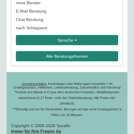
neue Berater
E-Mail Beratung
Chat Beratung
nach Schlagwort
Sprache
Alle Beratungsthemen
Jenseitskontakte
, Kartenlegen oder Wahrsagen kostenlos
im
***
Gratisgespräch, Hellsehen, Lebensberatung, Zukunftsblick und Horoskop
*Gebühr pro Minute in € (aus dem deutschen Festnetz). Mobilfunkpreise
abweichend (0,27 €/min. mehr bei Telefonberatung). Alle Preise inkl.
19%MwSt.
***Einmalig und nur für Neukunden. Bezogen auf das erste Gratisgepräch in
Höhe von 15 Minuten.
Copyright © 2008-2026 Sucello
Immer für Ihre Fragen da