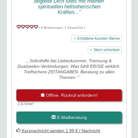
begleite Dich stets mit meinen
spirituellen hellseherischen
Kräften...”
( 0 Bewertungen, 1 Gespräche )
✧ Erhaltene Kunden Sterne
✧ Stern schenken
„ Soforthilfe bei Liebeskummer, Trennung &
Dualseelen-Verbindungen. Was fühlt ER/SIE wirklich.
Treffsichere ZEITANGABEN. Beratung zu allen
Themen. “
Offline. Rückruf anfordern!
2,11 €/min*
E-Mailberatung
Kurznachricht senden 1.99 € / Nachricht