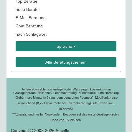
Top Berater
neue Berater
E-Mail Beratung
Chat Beratung
nach Schlagwort
Sprache
Alle Beratungsthemen
Jenseitskontakte
, Kartenlegen oder Wahrsagen kostenlos
im
***
Gratisgespräch, Hellsehen, Lebensberatung, Zukunftsblick und Horoskop
*Gebühr pro Minute in € (aus dem deutschen Festnetz). Mobilfunkpreise
abweichend (0,27 €/min. mehr bei Telefonberatung). Alle Preise inkl.
19%MwSt.
***Einmalig und nur für Neukunden. Bezogen auf das erste Gratisgepräch in
Höhe von 15 Minuten.
Copyright © 2008-2026 Sucello