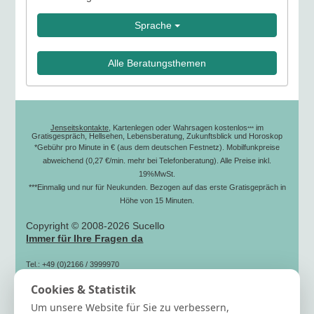
Sprache
Alle Beratungsthemen
Jenseitskontakte
, Kartenlegen oder Wahrsagen kostenlos
im
***
Gratisgespräch, Hellsehen, Lebensberatung, Zukunftsblick und Horoskop
*Gebühr pro Minute in € (aus dem deutschen Festnetz). Mobilfunkpreise
abweichend (0,27 €/min. mehr bei Telefonberatung). Alle Preise inkl.
19%MwSt.
***Einmalig und nur für Neukunden. Bezogen auf das erste Gratisgepräch in
Höhe von 15 Minuten.
Copyright © 2008-2026 Sucello
Immer für Ihre Fragen da
Tel.: +49 (0)2166 / 3999970
(zum Ortstarif)
Cookies & Statistik
Fax: +49 (0)2166 / 3999979
Mail: info[@]sucello.de
Um unsere Website für Sie zu verbessern,