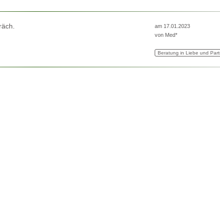
räch.
am 17.01.2023
von
Med*
Beratung in Liebe und Part