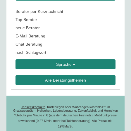
Berater per Kurznachricht
Top Berater
neue Berater
E-Mail Beratung
Chat Beratung
nach Schlagwort
Sprache
Alle Beratungsthemen
Jenseitskontakte
, Kartenlegen oder Wahrsagen kostenlos
im
***
Gratisgespräch, Hellsehen, Lebensberatung, Zukunftsblick und Horoskop
*Gebühr pro Minute in € (aus dem deutschen Festnetz). Mobilfunkpreise
abweichend (0,27 €/min. mehr bei Telefonberatung). Alle Preise inkl.
19%MwSt.