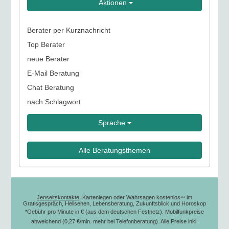
Aktionen
Berater per Kurznachricht
Top Berater
neue Berater
E-Mail Beratung
Chat Beratung
nach Schlagwort
Sprache
Alle Beratungsthemen
Jenseitskontakte
, Kartenlegen oder Wahrsagen kostenlos
im
***
Gratisgespräch, Hellsehen, Lebensberatung, Zukunftsblick und Horoskop
*Gebühr pro Minute in € (aus dem deutschen Festnetz). Mobilfunkpreise
abweichend (0,27 €/min. mehr bei Telefonberatung). Alle Preise inkl.