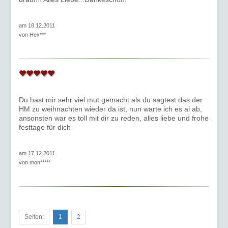
am 18.12.2011
von
Hex***
Du hast mir sehr viel mut gemacht als du sagtest das der
HM zu weihnachten wieder da ist, nun warte ich es al ab,
ansonsten war es toll mit dir zu reden, alles liebe und frohe
festtage für dich
am 17.12.2011
von
mon*****
Seiten:
1
2