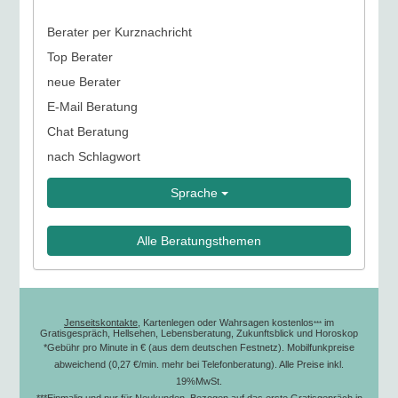
Berater per Kurznachricht
Top Berater
neue Berater
E-Mail Beratung
Chat Beratung
nach Schlagwort
Sprache
Alle Beratungsthemen
Jenseitskontakte
, Kartenlegen oder Wahrsagen kostenlos
im
***
Gratisgespräch, Hellsehen, Lebensberatung, Zukunftsblick und Horoskop
*Gebühr pro Minute in € (aus dem deutschen Festnetz). Mobilfunkpreise
abweichend (0,27 €/min. mehr bei Telefonberatung). Alle Preise inkl.
19%MwSt.