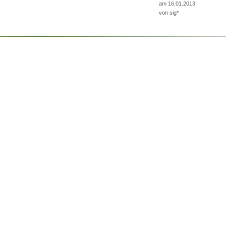
am 16.01.2013
von
sig*