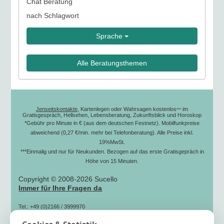
Chat Beratung
nach Schlagwort
Sprache
Alle Beratungsthemen
Jenseitskontakte
, Kartenlegen oder Wahrsagen kostenlos
im
***
Gratisgespräch, Hellsehen, Lebensberatung, Zukunftsblick und Horoskop
*Gebühr pro Minute in € (aus dem deutschen Festnetz). Mobilfunkpreise
abweichend (0,27 €/min. mehr bei Telefonberatung). Alle Preise inkl.
19%MwSt.
***Einmalig und nur für Neukunden. Bezogen auf das erste Gratisgepräch in
Höhe von 15 Minuten.
Copyright © 2008-2026 Sucello
Immer für Ihre Fragen da
Tel.: +49 (0)2166 / 3999970
(zum Ortstarif)