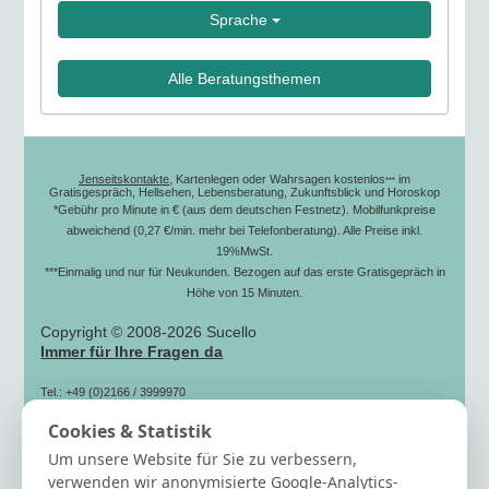
Sprache
Alle Beratungsthemen
Jenseitskontakte
, Kartenlegen oder Wahrsagen kostenlos
im
***
Gratisgespräch, Hellsehen, Lebensberatung, Zukunftsblick und Horoskop
*Gebühr pro Minute in € (aus dem deutschen Festnetz). Mobilfunkpreise
abweichend (0,27 €/min. mehr bei Telefonberatung). Alle Preise inkl.
19%MwSt.
***Einmalig und nur für Neukunden. Bezogen auf das erste Gratisgepräch in
Höhe von 15 Minuten.
Copyright © 2008-2026 Sucello
Immer für Ihre Fragen da
Tel.: +49 (0)2166 / 3999970
(zum Ortstarif)
Cookies & Statistik
Fax: +49 (0)2166 / 3999979
Mail: info[@]sucello.de
Um unsere Website für Sie zu verbessern,
Hilfe
verwenden wir anonymisierte Google-Analytics-