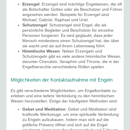
Erzengel
: Erzengel sind mächtige Engelwesen, die oft
als Botschafter Gottes oder als Beschützer und Führer
angesehen werden. Beispiele für Erzengel sind
Michael, Gabriel, Raphael und Uriel.
Schutzengel
: Schutzengel sind Engel, die als
persönliche Begleiter und Beschützer für einzelne
Personen fungieren. Es wird geglaubt, dass jeder
Mensch mindestens einen Schutzengel hat, der über
sie wacht und sie auf ihrem Lebensweg führt.
Himmlische Wesen
: Neben Erzengeln und
Schutzengeln gibt es viele andere himmlische Wesen,
darunter Cherubim, Seraphim und Throne, die in der
Engelhierarchie verschiedene Rollen spielen.
Möglichkeiten der Kontaktaufnahme mit Engeln
Es gibt verschiedene Möglichkeiten, um Engelkontakte zu
erleben und eine tiefere Verbindung zu den himmlischen
Wesen herzustellen. Einige der häufigsten Methoden sind:
Gebet und Meditation
: Gebet und Meditation sind
kraftvolle Werkzeuge, um eine spirituelle Verbindung
zu Engeln aufzubauen. Indem man sich auf die
göttliche Präsenz öffnet und sich auf die Engel