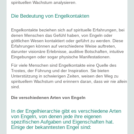
spirituellen Wachstum analysieren.
Die Bedeutung von Engelkontakten
Engelkontakte beziehen sich auf spirituelle Erfahrungen, bei
denen Menschen das Gefühl haben, von Engeln oder
göttlichen Wesen kontaktiert oder geführt zu werden. Diese
Erfahrungen können auf verschiedene Weise auftreten,
darunter visionäre Erlebnisse, auditive Botschaften, intuitive
Eingebungen oder sogar physische Manifestationen.
Für viele Menschen sind Engelkontakte eine Quelle des
Trostes, der Führung und der Inspiration. Sie bieten
Unterstützung in schwierigen Zeiten, weisen den Weg zu
spirituellem Wachstum und erinnern daran, dass wir nie allein
sind.
Die verschiedenen Arten von Engeln
In der Engelhierarchie gibt es verschiedene Arten
von Engeln, von denen jede ihre eigenen
spezifischen Aufgaben und Eigenschaften hat.
Einige der bekanntesten Engel sind: