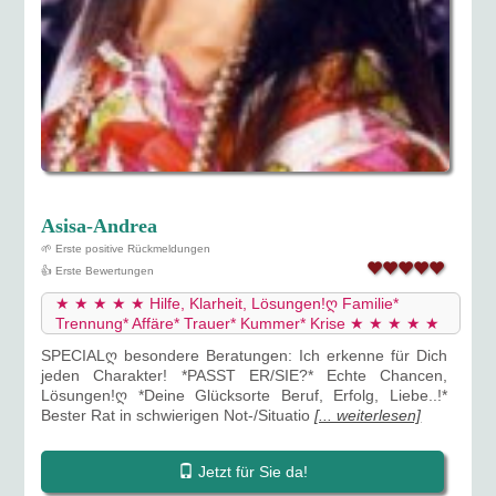
Asisa-Andrea
🌱 Erste positive Rückmeldungen
👍 Erste Bewertungen
★ ★ ★ ★ ★ Hilfe, Klarheit, Lösungen!ღ Familie*
Trennung* Affäre* Trauer* Kummer* Krise ★ ★ ★ ★ ★
SPECIALღ besondere Beratungen: Ich erkenne für Dich
jeden Charakter! *PASST ER/SIE?* Echte Chancen,
Lösungen!ღ *Deine Glücksorte Beruf, Erfolg, Liebe..!*
Bester Rat in schwierigen Not-/Situatio
[... weiterlesen]
Jetzt für Sie da!