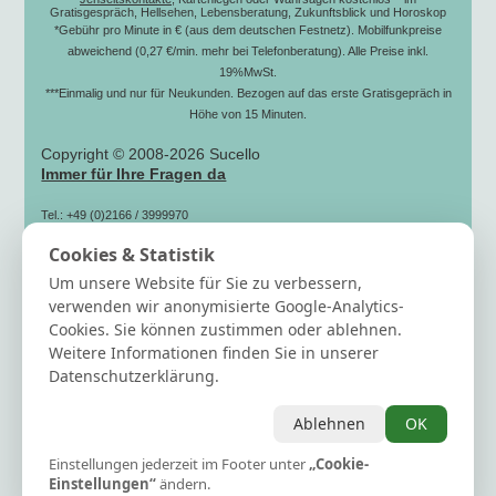
***
Gratisgespräch, Hellsehen, Lebensberatung, Zukunftsblick und Horoskop
*Gebühr pro Minute in € (aus dem deutschen Festnetz). Mobilfunkpreise
abweichend (0,27 €/min. mehr bei Telefonberatung). Alle Preise inkl.
19%MwSt.
***Einmalig und nur für Neukunden. Bezogen auf das erste Gratisgepräch in
Höhe von 15 Minuten.
Copyright © 2008-2026 Sucello
Immer für Ihre Fragen da
Tel.: +49 (0)2166 / 3999970
(zum Ortstarif)
Cookies & Statistik
Fax: +49 (0)2166 / 3999979
Mail: info[@]sucello.de
Um unsere Website für Sie zu verbessern,
Hilfe
verwenden wir anonymisierte Google-Analytics-
Newsletter
Cookies. Sie können zustimmen oder ablehnen.
15 Gratisminuten sichern
Weitere Informationen finden Sie in unserer
Berater/in werden
Datenschutzerklärung.
Berater Info
AGB
Ablehnen
OK
Cookie Einstellung ändern
häufig gestellte Fragen
Einstellungen jederzeit im Footer unter
„Cookie-
Kontakt & Impressum / Datenschutz
Einstellungen“
ändern.
Verträge hier kündigen / widerrufen