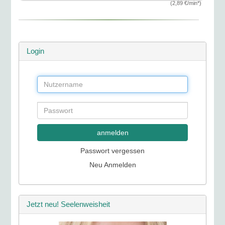
(2,89 €/min*)
Login
anmelden
Passwort vergessen
Neu Anmelden
Jetzt neu! Seelenweisheit