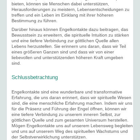
bieten, können sie Menschen dabei unterstützen,
Herausforderungen zu meistern, Lebensentscheidungen zu
treffen und ein Leben im Einklang mit ihrer höheren
Bestimmung zu führen.
Darüber hinaus können Engelkontakte dazu beitragen, das
Bewusstsein zu erweitern, die spirituelle Intuition zu stärken
und eine tiefere Verbindung zur göttlichen Quelle allen
Lebens herzustellen. Sie erinnern uns daran, dass wir Teil
eines größeren Ganzen sind und dass wir von einer
liebevollen und unterstützenden höheren Kraft umgeben
sind.
Schlussbetrachtung
Engelkontakte sind eine wunderbare und transformative
Erfahrung, die uns daran erinnert, dass wir spirituelle Wesen
sind, die eine menschliche Erfahrung machen. Indem wir uns
für die Präsenz und Führung der Engel öffnen, können wir
eine tiefere Verbindung zu unserem inneren Selbst, zur
göttlichen Quelle und zum gesamten Universum herstellen.
Mögen Engelkontakte uns auf unserem Lebensweg begleiten
und uns auf unserem Weg des spirituellen Wachstums und
der Selbstverwirklichung unterstützen.