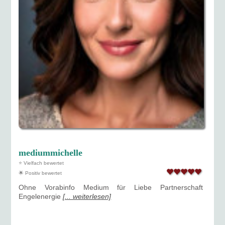
mediummichelle
⭐ Vielfach bewertet
🌟 Positiv bewertet
Ohne Vorabinfo Medium für Liebe Partnerschaft
Engelenergie
[... weiterlesen]