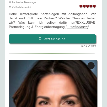
💬 Zahlreiche Beratungen
🏅 Vielfach bewertet
Hohe Trefferquote Kartenlegen mit Zeitangaben! Wie
denkt und fühlt mein Partner? Welche Chancen haben
wir? Was kann ich selber dafür tun?EXKLUSIVE-
Partnerlegung & Energieübertragung
[... weiterlesen]
Jetzt für Sie da!
(1,41 €/min*)
+