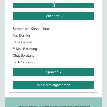
Aktionen
Berater per Kurznachricht
Top Berater
neue Berater
E-Mail Beratung
Chat Beratung
nach Schlagwort
Sprache
Alle Beratungsthemen
Jenseitskontakte
, Kartenlegen oder Wahrsagen kostenlos
im