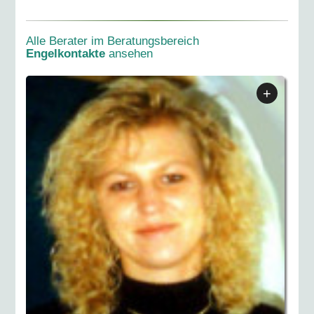
Alle Berater im Beratungsbereich
Engelkontakte
ansehen
+