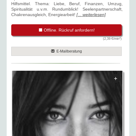
Hilfsmittel. Thema: Liebe, Beruf, Finanzen, Umzug,
Spiritualität u.v.m. Rundumblick! Seelenpartnerschaft,
Chakrenausgleich, Energiearbeit!
[... weiterlesen]
Offline. Rückruf anfordern!
(2,39 €/min*)
E-Mailberatung
+