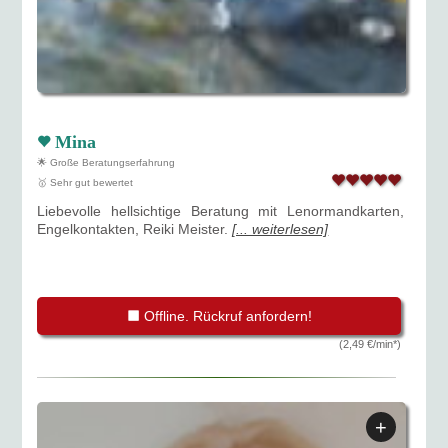
Mina
🌟 Große Beratungserfahrung
🥇 Sehr gut bewertet
Liebevolle hellsichtige Beratung mit Lenormandkarten,
Engelkontakten, Reiki Meister.
[... weiterlesen]
Offline. Rückruf anfordern!
(2,49 €/min*)
+