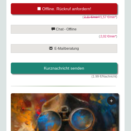
Offline. Rückruf anfordern!
(
2,11 €/min*
/1,57 €/min*
)
Chat - Offline
(
2,02 €/min*
)
E-Mailberatung
Kurznachricht senden
(1.99 €/Nachricht)
+