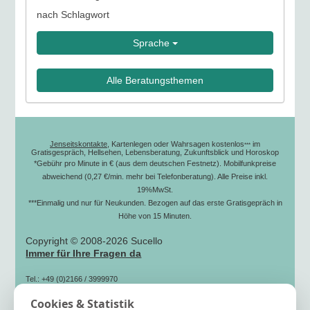
nach Schlagwort
Sprache
Alle Beratungsthemen
Jenseitskontakte
, Kartenlegen oder Wahrsagen kostenlos
im
***
Gratisgespräch, Hellsehen, Lebensberatung, Zukunftsblick und Horoskop
*Gebühr pro Minute in € (aus dem deutschen Festnetz). Mobilfunkpreise
abweichend (0,27 €/min. mehr bei Telefonberatung). Alle Preise inkl.
19%MwSt.
***Einmalig und nur für Neukunden. Bezogen auf das erste Gratisgepräch in
Höhe von 15 Minuten.
Copyright © 2008-2026 Sucello
Immer für Ihre Fragen da
Tel.: +49 (0)2166 / 3999970
(zum Ortstarif)
Cookies & Statistik
Fax: +49 (0)2166 / 3999979