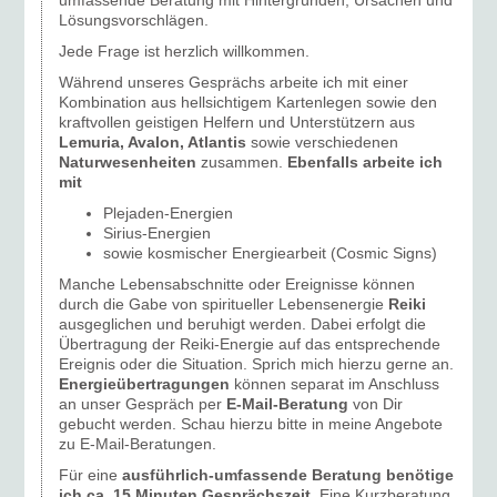
umfassende Beratung mit Hintergründen, Ursachen und
Lösungsvorschlägen.
Jede Frage ist herzlich willkommen.
Während unseres Gesprächs arbeite ich mit einer
Kombination aus hellsichtigem Kartenlegen sowie den
kraftvollen geistigen Helfern und Unterstützern aus
Lemuria, Avalon, Atlantis
sowie verschiedenen
Naturwesenheiten
zusammen.
Ebenfalls arbeite ich
mit
Plejaden-Energien
Sirius-Energien
sowie kosmischer Energiearbeit (Cosmic Signs)
Manche Lebensabschnitte oder Ereignisse können
durch die Gabe von spiritueller Lebensenergie
Reiki
ausgeglichen und beruhigt werden. Dabei erfolgt die
Übertragung der Reiki-Energie auf das entsprechende
Ereignis oder die Situation. Sprich mich hierzu gerne an.
Energieübertragungen
können separat im Anschluss
an unser Gespräch per
E-Mail-Beratung
von Dir
gebucht werden. Schau hierzu bitte in meine Angebote
zu E-Mail-Beratungen.
Für eine
ausführlich-umfassende Beratung benötige
ich ca. 15 Minuten Gesprächszeit
. Eine Kurzberatung