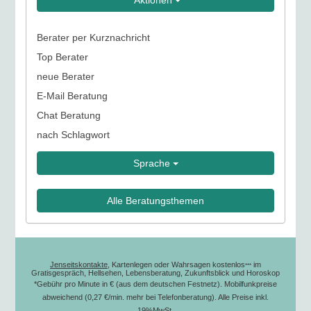
Aktionen
Berater per Kurznachricht
Top Berater
neue Berater
E-Mail Beratung
Chat Beratung
nach Schlagwort
Sprache
Alle Beratungsthemen
Jenseitskontakte
, Kartenlegen oder Wahrsagen kostenlos
im
***
Gratisgespräch, Hellsehen, Lebensberatung, Zukunftsblick und Horoskop
*Gebühr pro Minute in € (aus dem deutschen Festnetz). Mobilfunkpreise
abweichend (0,27 €/min. mehr bei Telefonberatung). Alle Preise inkl.
19%MwSt.