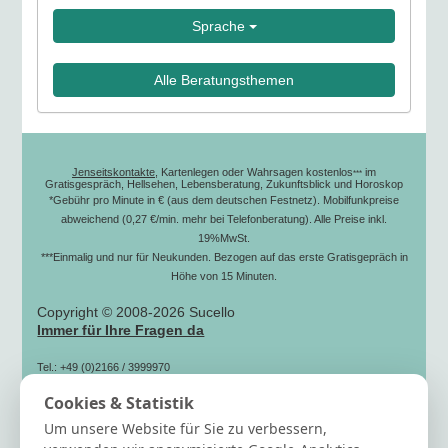
Sprache
Alle Beratungsthemen
Jenseitskontakte
, Kartenlegen oder Wahrsagen kostenlos
im
***
Gratisgespräch, Hellsehen, Lebensberatung, Zukunftsblick und Horoskop
*Gebühr pro Minute in € (aus dem deutschen Festnetz). Mobilfunkpreise
abweichend (0,27 €/min. mehr bei Telefonberatung). Alle Preise inkl.
19%MwSt.
***Einmalig und nur für Neukunden. Bezogen auf das erste Gratisgepräch in
Höhe von 15 Minuten.
Copyright © 2008-2026 Sucello
Immer für Ihre Fragen da
Tel.: +49 (0)2166 / 3999970
(zum Ortstarif)
Cookies & Statistik
Fax: +49 (0)2166 / 3999979
Mail: info[@]sucello.de
Um unsere Website für Sie zu verbessern,
Hilfe