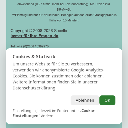
abweichend (0,27 €/min. mehr bei Telefonberatung). Alle Preise inkl.
19%MwSt.
***Einmalig und nur für Neukunden. Bezogen auf das erste Gratisgepräch in
Höhe von 15 Minuten.
Copyright © 2008-2026 Sucello
Immer für Ihre Fragen da
Tel.: +49 (0)2166 / 3999970
(zum Ortstarif)
Cookies & Statistik
Fax: +49 (0)2166 / 3999979
Mail: info[@]sucello.de
Um unsere Website für Sie zu verbessern,
Hilfe
verwenden wir anonymisierte Google-Analytics-
Newsletter
Cookies. Sie können zustimmen oder ablehnen.
15 Gratisminuten sichern
Weitere Informationen finden Sie in unserer
Berater/in werden
Datenschutzerklärung.
Berater Info
AGB
Ablehnen
OK
Cookie Einstellung ändern
häufig gestellte Fragen
Einstellungen jederzeit im Footer unter
„Cookie-
Kontakt & Impressum / Datenschutz
Einstellungen“
ändern.
Verträge hier kündigen / widerrufen