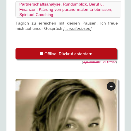
Partnerschaftsanalyse, Rundumblick, Beruf u.
Finanzen, Klärung von paranormalen Erlebnissen,
Spiritual-Coaching
Täglich zu erreichen mit kleinen Pausen. Ich freue
mich auf unser Gespräch
[... weiterlesen]
Offline. Rückruf anfordern!
(
1,99 €/min*
/1,79 €/min*
)
+