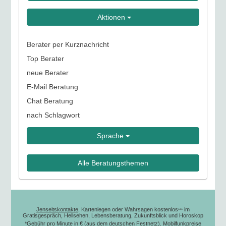
Aktionen
Berater per Kurznachricht
Top Berater
neue Berater
E-Mail Beratung
Chat Beratung
nach Schlagwort
Sprache
Alle Beratungsthemen
Jenseitskontakte
, Kartenlegen oder Wahrsagen kostenlos
im
***
Gratisgespräch, Hellsehen, Lebensberatung, Zukunftsblick und Horoskop
*Gebühr pro Minute in € (aus dem deutschen Festnetz). Mobilfunkpreise