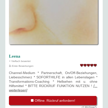
Leena
⭐ Vielfach bewertet
👍 Erste Bewertungen
Channel-Medium * Partnerschaft, On/Off-Beziehungen,
Liebesschmerz * SOFORTHILFE in allen Lebenslagen *
Transformations-Coaching * Hellsehen mit u. ohne
Hilfsmittel * BITTE RÜCKRUF FUNKTION NUTZEN !
[...
weiterlesen]
Offline. Rückruf anfordern!
(2,89 €/min*)