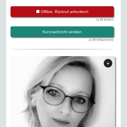
Offline. Rückruf anfordern!
(1,99 €/min*)
Kurznachricht senden
(1.99 €/Nachricht)
+