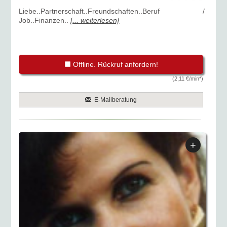
Liebe..Partnerschaft..Freundschaften..Beruf /
Job..Finanzen..
[... weiterlesen]
Offline. Rückruf anfordern!
(2,11 €/min*)
E-Mailberatung
+