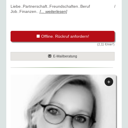
Liebe..Partnerschaft..Freundschaften..Beruf /
Job..Finanzen..
[... weiterlesen]
Offline. Rückruf anfordern!
(2,11 €/min*)
E-Mailberatung
+