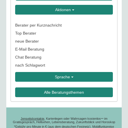
Aktionen
Berater per Kurznachricht
Top Berater
neue Berater
E-Mail Beratung
Chat Beratung
nach Schlagwort
Sprache
Alle Beratungsthemen
Jenseitskontakte
, Kartenlegen oder Wahrsagen kostenlos
im
***
Gratisgespräch, Hellsehen, Lebensberatung, Zukunftsblick und Horoskop
*Gebühr pro Minute in € (aus dem deutschen Festnetz). Mobilfunkpreise