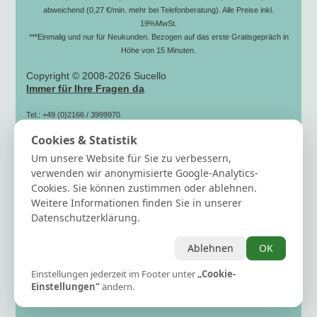
abweichend (0,27 €/min. mehr bei Telefonberatung). Alle Preise inkl.
19%MwSt.
***Einmalig und nur für Neukunden. Bezogen auf das erste Gratisgepräch in
Höhe von 15 Minuten.
Copyright © 2008-2026 Sucello
Immer für Ihre Fragen da
Tel.: +49 (0)2166 / 3999970
(zum Ortstarif)
Cookies & Statistik
Fax: +49 (0)2166 / 3999979
Mail: info[@]sucello.de
Um unsere Website für Sie zu verbessern,
Hilfe
verwenden wir anonymisierte Google-Analytics-
Newsletter
Cookies. Sie können zustimmen oder ablehnen.
15 Gratisminuten sichern
Weitere Informationen finden Sie in unserer
Berater/in werden
Datenschutzerklärung.
Berater Info
AGB
Ablehnen
OK
Cookie Einstellung ändern
häufig gestellte Fragen
Einstellungen jederzeit im Footer unter
„Cookie-
Kontakt & Impressum / Datenschutz
Einstellungen“
ändern.
Verträge hier kündigen / widerrufen