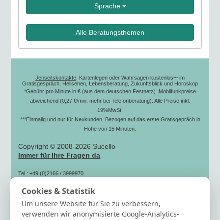
Sprache
Alle Beratungsthemen
Jenseitskontakte
, Kartenlegen oder Wahrsagen kostenlos
im
***
Gratisgespräch, Hellsehen, Lebensberatung, Zukunftsblick und Horoskop
*Gebühr pro Minute in € (aus dem deutschen Festnetz). Mobilfunkpreise
abweichend (0,27 €/min. mehr bei Telefonberatung). Alle Preise inkl.
19%MwSt.
***Einmalig und nur für Neukunden. Bezogen auf das erste Gratisgepräch in
Höhe von 15 Minuten.
Copyright © 2008-2026 Sucello
Immer für Ihre Fragen da
Tel.: +49 (0)2166 / 3999970
(zum Ortstarif)
Cookies & Statistik
Fax: +49 (0)2166 / 3999979
Mail: info[@]sucello.de
Um unsere Website für Sie zu verbessern,
Hilfe
verwenden wir anonymisierte Google-Analytics-