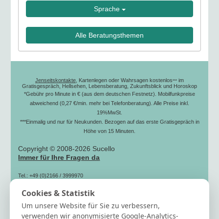
Sprache
Alle Beratungsthemen
Jenseitskontakte
, Kartenlegen oder Wahrsagen kostenlos
im
***
Gratisgespräch, Hellsehen, Lebensberatung, Zukunftsblick und Horoskop
*Gebühr pro Minute in € (aus dem deutschen Festnetz). Mobilfunkpreise
abweichend (0,27 €/min. mehr bei Telefonberatung). Alle Preise inkl.
19%MwSt.
***Einmalig und nur für Neukunden. Bezogen auf das erste Gratisgepräch in
Höhe von 15 Minuten.
Copyright © 2008-2026 Sucello
Immer für Ihre Fragen da
Tel.: +49 (0)2166 / 3999970
(zum Ortstarif)
Cookies & Statistik
Fax: +49 (0)2166 / 3999979
Mail: info[@]sucello.de
Um unsere Website für Sie zu verbessern,
Hilfe
verwenden wir anonymisierte Google-Analytics-