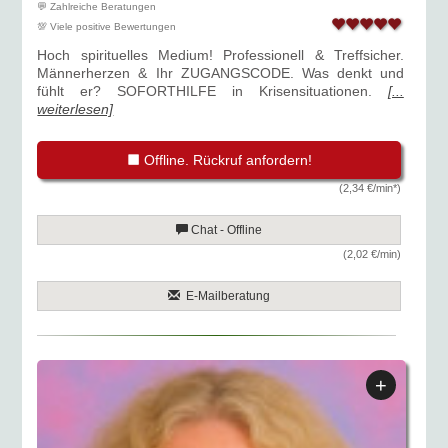
💬 Zahlreiche Beratungen
💯 Viele positive Bewertungen
Hoch spirituelles Medium! Professionell & Treffsicher.
Männerherzen & Ihr ZUGANGSCODE. Was denkt und
fühlt er? SOFORTHILFE in Krisensituationen.
[...
weiterlesen]
Offline. Rückruf anfordern!
(2,34 €/min*)
Chat - Offline
(2,02 €/min)
E-Mailberatung
+