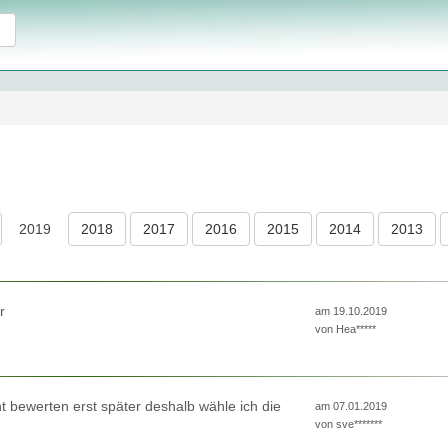
2019
2018
2017
2016
2015
2014
2013
r
am 19.10.2019
von
Hea*****
cht bewerten erst später deshalb wähle ich die
am 07.01.2019
von
sve*******