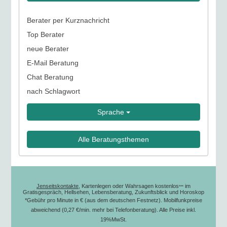
Berater per Kurznachricht
Top Berater
neue Berater
E-Mail Beratung
Chat Beratung
nach Schlagwort
Sprache
Alle Beratungsthemen
Jenseitskontakte
, Kartenlegen oder Wahrsagen kostenlos
im
***
Gratisgespräch, Hellsehen, Lebensberatung, Zukunftsblick und Horoskop
*Gebühr pro Minute in € (aus dem deutschen Festnetz). Mobilfunkpreise
abweichend (0,27 €/min. mehr bei Telefonberatung). Alle Preise inkl.
19%MwSt.