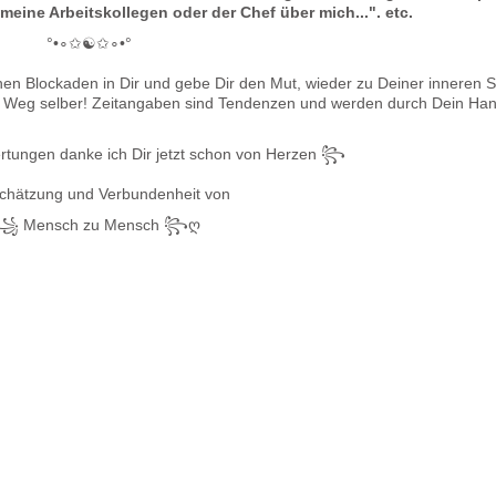
meine Arbeitskollegen oder der Chef über mich...". etc.
°•∘✩☯✩∘•°
chen Blockaden in Dir und gebe Dir den Mut, wieder zu Deiner inneren S
en Weg selber! Zeitangaben sind Tendenzen und werden durch Dein Ha
rtungen danke ich Dir jetzt schon von Herzen ꧂
tschätzung und Verbundenheit von
꧁ Mensch zu Mensch ꧂ღ