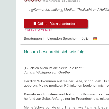
( 0 Bewertungen, 12 Gespräche )
„ ஜKennenlernaktionஜ Medium**Hellsicht und Hellfü
Offline. Rückruf anfordern!
1,99 €/min*
/1,79 €/min*
Beratungen in folgenden Sprachen möglich:
Nesara beschreibt sich wie folgt
„Glücklich allein ist die Seele, die liebt.“
Johann Wolfgang von Goethe
Herzlich Willkommen auf meiner Seite, schön, daß Du 
geboren. Meine medialen Fähigkeiten begleiten mich se
Damals noch unbewusst trat ich in Kommunikation 
helfend zur Seite. Anfangs nur im Freundeskreis, mittle
Meine Schwerpunkte sind Themen wie
Familie
,
Liebe 