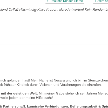
✧ Erhaltene Kunden Sterne
✧ Stern s
hlend OHNE Hilfsmittelஜ Klare Fragen, klare Antworten! Kein Rundumbl
mich gefunden hast! Mein Name ist Nesara und ich bin im Sternzeich
it frühster Kindheit durch Visionen und Vorahnungen die eintrafen.
mit der geistigen Welt.
Mit meiner Gabe stehe ich seit Jahren Mens
rweile jedem der meine Hilfe sucht!
& Partnerschaft
,
karmische Verbindungen
,
Befreiungsarbeit & Spir