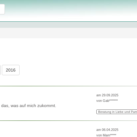
2016
am 29.09.2025
von
Gab*******
uf das, was auf mich zukommt.
Beratung in Liebe und Part
am 06.04.2025
von
Mam*****