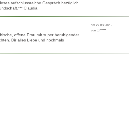
 dieses aufschlussreiche Gespräch bezüglich
ndschaft.*** Claudia
am 27.03.2025
von
Elf*****
thische, offene Frau mit super beruhigender
chten. Dir alles Liebe und nochmals