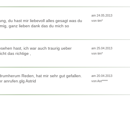
am 24.05.2013
tung, du hast mir liebevoll alles gesagt was du
von
tim*
mmig, ganz lieben dank das du mich so
gesehen hast, ich war auch traurig ueber
am 25.04.2013
cht das richtige ,
von
tim*
drumherum Reden, hat mir sehr gut gefallen.
am 20.04.2013
r anrufen.glg Astrid
von
Ast*****