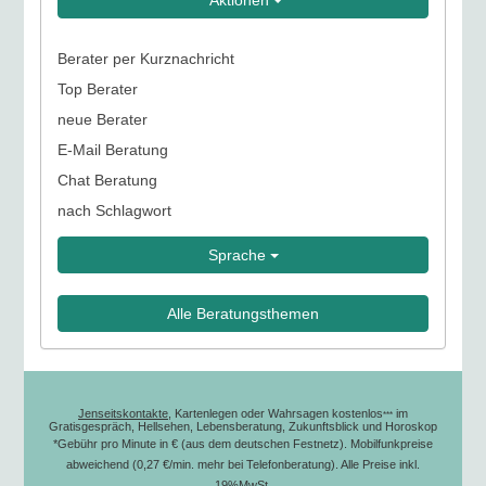
Aktionen
Berater per Kurznachricht
Top Berater
neue Berater
E-Mail Beratung
Chat Beratung
nach Schlagwort
Sprache
Alle Beratungsthemen
Jenseitskontakte
, Kartenlegen oder Wahrsagen kostenlos
im
***
Gratisgespräch, Hellsehen, Lebensberatung, Zukunftsblick und Horoskop
*Gebühr pro Minute in € (aus dem deutschen Festnetz). Mobilfunkpreise
abweichend (0,27 €/min. mehr bei Telefonberatung). Alle Preise inkl.
19%MwSt.