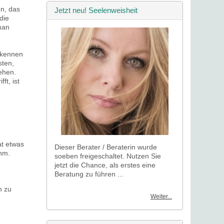
en, das
Jetzt neu! Seelenweisheit
die
man
 kennen
sten,
ehen.
ft, ist
at etwas
Dieser Berater / Beraterin wurde
ehm.
soeben freigeschaltet. Nutzen Sie
jetzt die Chance, als erstes eine
Beratung zu führen ...
h zu
Weiter...