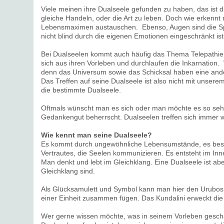
Viele meinen ihre Dualseele gefunden zu haben, das ist d
gleiche Handeln, oder die Art zu leben. Doch wie erkennt
Lebensmaximen austauschen. Ebenso, Augen sind die Spie
nicht blind durch die eigenen Emotionen eingeschränkt is
Bei Dualseelen kommt auch häufig das Thema Telepathie 
sich aus ihren Vorleben und durchlaufen die Inkarnation.
denn das Universum sowie das Schicksal haben eine ande
Das Treffen auf seine Dualseele ist also nicht mit unserem
die bestimmte Dualseele.
Oftmals wünscht man es sich oder man möchte es so seh
Gedankengut beherrscht. Dualseelen treffen sich immer wi
Wie kennt man seine Dualseele?
Es kommt durch ungewöhnliche Lebensumstände, es besteh
Vertrautes, die Seelen kommunizieren. Es entsteht im In
Man denkt und lebt im Gleichklang. Eine Dualseele ist abe
Gleichklang sind.
Als Glücksamulett und Symbol kann man hier den Urubos t
einer Einheit zusammen fügen. Das Kundalini erweckt die
Wer gerne wissen möchte, was in seinem Vorleben gesch