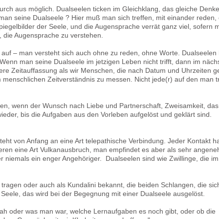
urch aus möglich. Dualseelen ticken im Gleichklang, das gleiche Denk
 man seine Dualseele ? Hier muß man sich treffen, mit einander reden, 
gelbilder der Seele, und die Augensprache verrät ganz viel, sofern 
t, die Augensprache zu verstehen.
auf – man versteht sich auch ohne zu reden, ohne Worte. Dualseelen
 Wenn man seine Dualseele im jetzigen Leben nicht trifft, dann im näch
re Zeitauffassung als wir Menschen, die nach Datum und Uhrzeiten g
 menschlichen Zeitverständnis zu messen. Nicht jede(r) auf den man trif
en, wenn der Wunsch nach Liebe und Partnerschaft, Zweisamkeit, das
eder, bis die Aufgaben aus den Vorleben aufgelöst und geklärt sind.
t von Anfang an eine Art telepathische Verbindung. Jeder Kontakt h
neren eine Art Vulkanausbruch, man empfindet es aber als sehr angen
r niemals ein enger Angehöriger. Dualseelen sind wie Zwillinge, die im
ragen oder auch als Kundalini bekannt, die beiden Schlangen, die sic
 Seele, das wird bei der Begegnung mit einer Dualseele ausgelöst.
ah oder was man war, welche Lernaufgaben es noch gibt, oder ob die