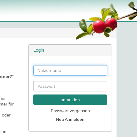
Login
rtner?
“
ner
anmelden
mer für
Passwort vergessen
n oder
Neu Anmelden
fen.